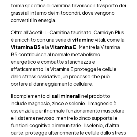
forma specifica di carnitina favorisce il trasporto dei
grassi all’interno dei mitocondri, dove vengono
convertiti in energia.
Oltre all’Acetil-L-Carnitina taurinato, Carnidyn Plus
è arricchito con una serie di
vitamine
vitali, come la
Vitamina B5
e la
Vitamina E
. Mentre la Vitamina
B5 contribuisce al normale metabolismo
energetico e combatte stanchezza e
affaticamento, la Vitamina E protegge le cellule
dallo stress ossidativo, un processo che può
portare al danneggiamento cellulare.
Il complemento di
sali minerali
nel prodotto
include magnesio, zinco e selenio. Il magnesio è
essenziale per il normale funzionamento muscolare
e il sistema nervoso, mentre lo zinco supporta le
funzioni cognitive e immunitarie. Il selenio, d’altra
parte, protegge ulteriormente le cellule dallo stress