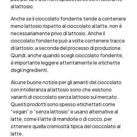
al lattosio.
Anche se il cioccolato fondente tende a contenere
meno lattosio rispetto al cioccolato al latte, non è
necessariamente privo di lattosio. Anche il
cioccolato fondente può a volte contenere tracce
di lattosio, a seconda del processo di produzione.
Quindi, anche quando scegli cioccolato fondente,
è importante leggere attentamente le etichette
degli ingredienti.
Alcune buone notizie per gli amanti del cioccolato
con intolleranza al lattosio sono che esistono
varianti di cioccolato senza lattosio sul mercato.
Questi prodotti sono spesso etichettati come
“vegan” o “senza lattosio” e usano alternative al
latte, come il latte di mandorla o di cocco, per
ottenere quella cremosità tipica del cioccolato al
latte.