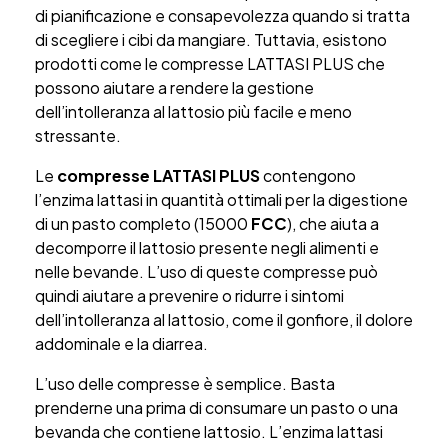
di pianificazione e consapevolezza quando si tratta
di scegliere i cibi da mangiare. Tuttavia, esistono
prodotti come le compresse LATTASI PLUS che
possono aiutare a rendere la gestione
dell’intolleranza al lattosio più facile e meno
stressante.
Le
compresse LATTASI PLUS
contengono
l’enzima lattasi in quantità ottimali per la digestione
di un pasto completo (15000
FCC
), che aiuta a
decomporre il lattosio presente negli alimenti e
nelle bevande. L’uso di queste compresse può
quindi aiutare a prevenire o ridurre i sintomi
dell’intolleranza al lattosio, come il gonfiore, il dolore
addominale e la diarrea.
L’uso delle compresse è semplice. Basta
prenderne una prima di consumare un pasto o una
bevanda che contiene lattosio. L’enzima lattasi