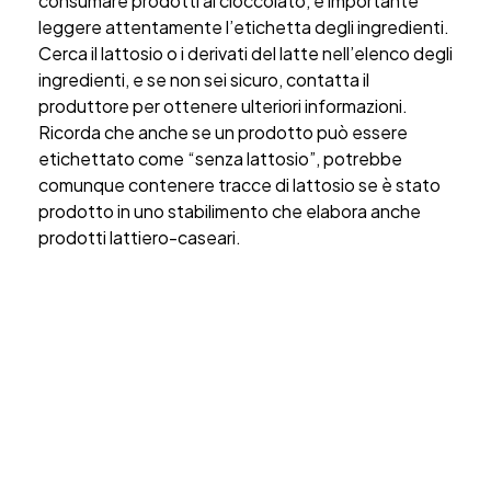
consumare prodotti al cioccolato, è importante
leggere attentamente l’etichetta degli ingredienti.
Cerca il lattosio o i derivati del latte nell’elenco degli
ingredienti, e se non sei sicuro, contatta il
produttore per ottenere ulteriori informazioni.
Ricorda che anche se un prodotto può essere
etichettato come “senza lattosio”, potrebbe
comunque contenere tracce di lattosio se è stato
prodotto in uno stabilimento che elabora anche
prodotti lattiero-caseari.