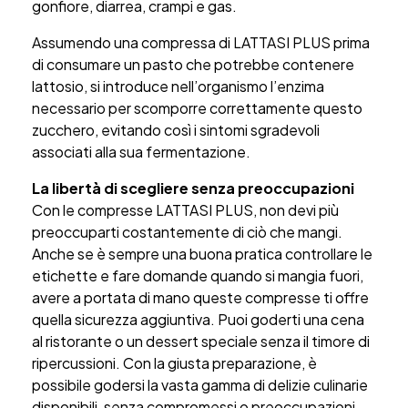
gonfiore, diarrea, crampi e gas.
Assumendo una compressa di LATTASI PLUS prima
di consumare un pasto che potrebbe contenere
lattosio, si introduce nell’organismo l’enzima
necessario per scomporre correttamente questo
zucchero, evitando così i sintomi sgradevoli
associati alla sua fermentazione.
La libertà di scegliere senza preoccupazioni
Con le compresse LATTASI PLUS, non devi più
preoccuparti costantemente di ciò che mangi.
Anche se è sempre una buona pratica controllare le
etichette e fare domande quando si mangia fuori,
avere a portata di mano queste compresse ti offre
quella sicurezza aggiuntiva. Puoi goderti una cena
al ristorante o un dessert speciale senza il timore di
ripercussioni.
Con la giusta preparazione, è
possibile godersi la vasta gamma di delizie culinarie
disponibili, senza compromessi o preoccupazioni.