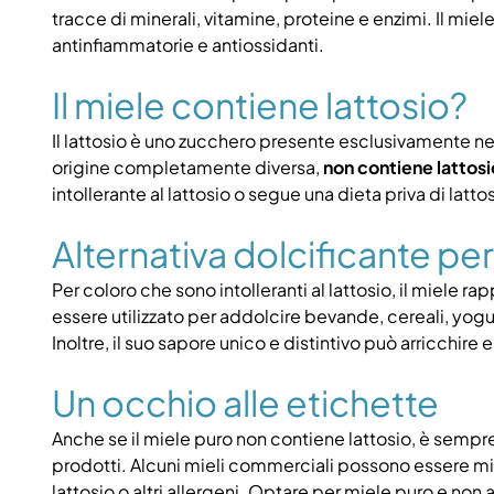
tracce di minerali, vitamine, proteine e enzimi. Il miel
antinfiammatorie e antiossidanti.
Il miele contiene lattosio?
Il lattosio è uno zucchero presente esclusivamente nel 
origine completamente diversa,
non contiene lattosi
intollerante al lattosio o segue una dieta priva di latto
Alternativa dolcificante per 
Per coloro che sono intolleranti al lattosio, il miele 
essere utilizzato per addolcire bevande, cereali, yogurt
Inoltre, il suo sapore unico e distintivo può arricchire
Un occhio alle etichette
Anche se il miele puro non contiene lattosio, è sempr
prodotti. Alcuni mieli commerciali possono essere mi
lattosio o altri allergeni. Optare per miele puro e non