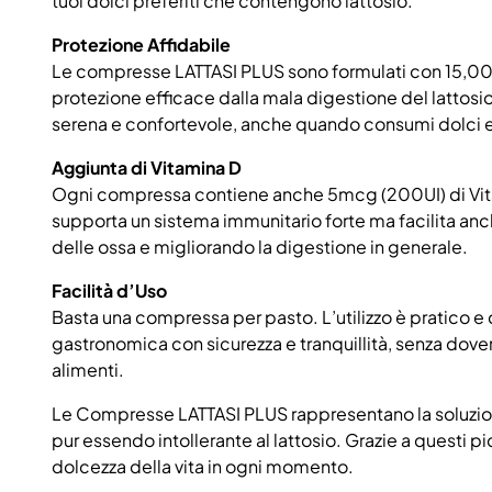
tuoi dolci preferiti che contengono lattosio.
Protezione Affidabile
Le compresse LATTASI PLUS sono formulati con 15,00
protezione efficace dalla mala digestione del lattos
serena e confortevole, anche quando consumi dolci e d
Aggiunta di Vitamina D
Ogni compressa contiene anche 5mcg (200UI) di Vita
supporta un sistema immunitario forte ma facilita anc
delle ossa e migliorando la digestione in generale.
Facilità d’Uso
Basta una compressa per pasto. L’utilizzo è pratico e 
gastronomica con sicurezza e tranquillità, senza dover
alimenti.
Le Compresse LATTASI PLUS rappresentano la soluzione 
pur essendo intollerante al lattosio. Grazie a questi pic
dolcezza della vita in ogni momento.