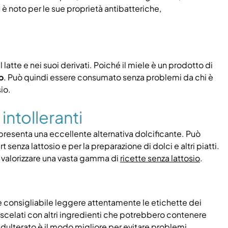
e è noto per le sue proprietà antibatteriche,
latte e nei suoi derivati. Poiché il miele è un prodotto di
o
. Può quindi essere consumato senza problemi da chi è
sio.
intolleranti
rappresenta una eccellente alternativa dolcificante. Può
 senza lattosio e per la preparazione di dolci e altri piatti.
 e valorizzare una vasta gamma di
ricette senza lattosio
.
e consigliabile leggere attentamente le etichette dei
scelati con altri ingredienti che potrebbero contenere
 adulterato è il modo migliore per evitare problemi.