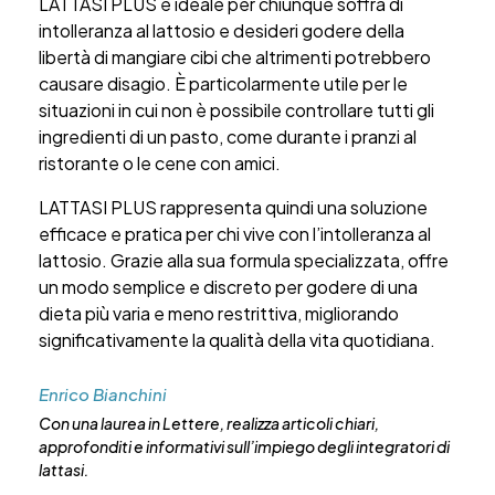
LATTASI PLUS è ideale per chiunque soffra di
intolleranza al lattosio e desideri godere della
libertà di mangiare cibi che altrimenti potrebbero
causare disagio. È particolarmente utile per le
situazioni in cui non è possibile controllare tutti gli
ingredienti di un pasto, come durante i pranzi al
ristorante o le cene con amici.
LATTASI PLUS rappresenta quindi una soluzione
efficace e pratica per chi vive con l’intolleranza al
lattosio. Grazie alla sua formula specializzata, offre
un modo semplice e discreto per godere di una
dieta più varia e meno restrittiva, migliorando
significativamente la qualità della vita quotidiana.
Enrico Bianchini
Con una laurea in Lettere, realizza articoli chiari,
approfonditi e informativi sull’impiego degli integratori di
lattasi.