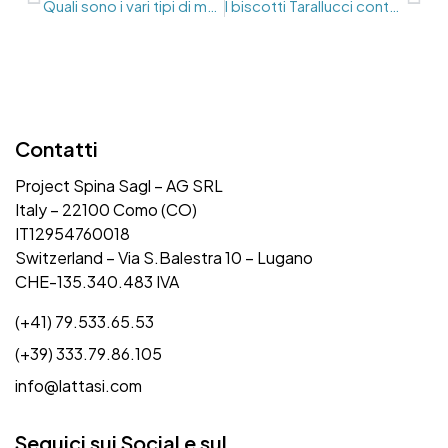
Quali sono i vari tipi di mozzarella?
I biscotti Tarallucci contengono lattosio?
Contatti
Project Spina Sagl – AG SRL
Italy – 22100 Como (CO)
IT12954760018
Switzerland – Via S.Balestra 10 – Lugano
CHE-135.340.483 IVA
(+41) 79.533.65.53
(+39) 333.79.86.105
info@lattasi.com
Seguici sui Social e sul