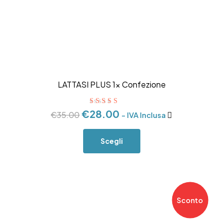
LATTASI PLUS 1x Confezione
Valutato
4.63
€
28.00
€
35.00
- IVA Inclusa
su 5
Scegli
Sconto