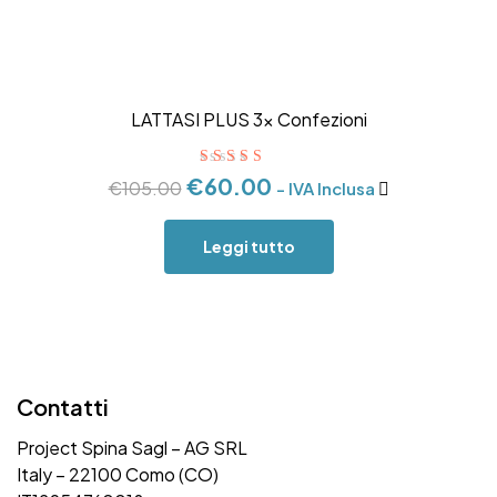
LATTASI PLUS 3x Confezioni
Valutato
5.00
€
60.00
€
105.00
- IVA Inclusa
su 5
Leggi tutto
Contatti
Project Spina Sagl – AG SRL
Italy – 22100 Como (CO)