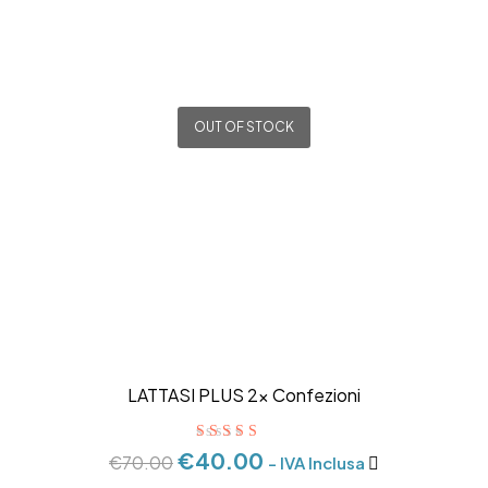
OUT OF STOCK
LATTASI PLUS 2x Confezioni
Valutato
5.00
€
40.00
€
70.00
- IVA Inclusa
su 5