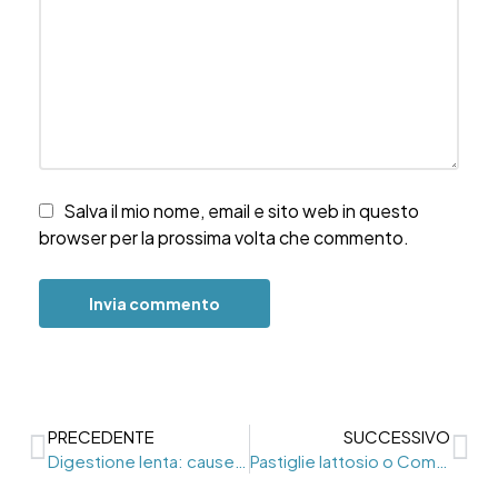
Salva il mio nome, email e sito web in questo
browser per la prossima volta che commento.
PRECEDENTE
SUCCESSIVO
Digestione lenta: cause e rimedi per migliorare la salute dell’intestino
Pastiglie lattosio o Compresse lattosio? Un errore frequente