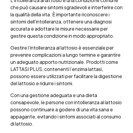
L’intolleranza al lattosio è una condizione comune
che può causare sintomi sgradevoli e interferire con
la qualità della vita. È importante riconoscere i
sintomi dell’intolleranza, ottenere una diagnosi
accurata e adottare le misure necessarie per
gestire questa condizione in modo appropriato.
Gestire l’intolleranza al lattosio è essenziale per
prevenire complicazioni a lungo termine e garantire
un adeguato apporto nutrizionale. Prodotti come
LATTASI PLUS, contenenti l’enzima lattasi,
possono essere utilizzati per facilitare la digestione
del lattosio e ridurre i sintomi.
Con una gestione adeguata e una dieta
consapevole, le persone con intolleranza al lattosio
possono continuare a godere di una vita sana e
appagante, evitando i sintomi associati al consumo
di lattosio.