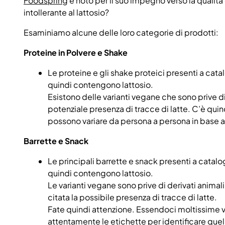
Foodspring
è noto per il suo impegno verso la qualità 
intollerante al lattosio?
Esaminiamo alcune delle loro categorie di prodotti:
Proteine in Polvere e Shake
Le proteine e gli shake proteici presenti a cata
quindi contengono lattosio.
Esistono delle varianti vegane che sono prive d
potenziale presenza di tracce di latte. C’è quind
possono variare da persona a persona in base al p
Barrette e Snack
Le principali barrette e snack presenti a catalo
quindi contengono lattosio.
Le varianti vegane sono prive di derivati anim
citata la possibile presenza di tracce di latte.
Fate quindi attenzione. Essendoci moltissime v
attentamente le etichette per identificare quel