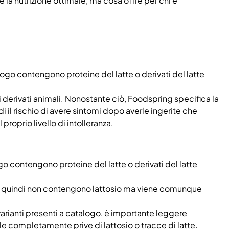
e la nutrizione ottimale, ma cosa offre per chi è
logo contengono proteine del latte o derivati del latte
i derivati animali. Nonostante ciò, Foodspring specifica la
i il rischio di avere sintomi dopo averle ingerite che
roprio livello di intolleranza.
go contengono proteine del latte o derivati del latte
ali quindi non contengono lattosio ma viene comunque
arianti presenti a catalogo, è importante leggere
le completamente prive di lattosio o tracce di latte.