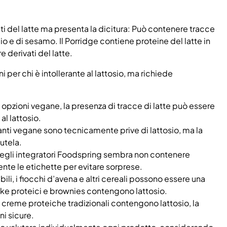
i del latte ma presenta la dicitura: Può contenere tracce
uscio e di sesamo. Il Porridge contiene proteine del latte in
 derivati del latte.
per chi è intollerante al lattosio, ma richiede
opzioni vegane, la presenza di tracce di latte può essere
 al lattosio.
ianti vegane sono tecnicamente prive di lattosio, ma la
utela.
degli integratori Foodspring sembra non contenere
te le etichette per evitare sorprese.
ibili, i fiocchi d’avena e altri cereali possono essere una
ake proteici e brownies contengono lattosio.
e creme proteiche tradizionali contengono lattosio, la
ni sicure.