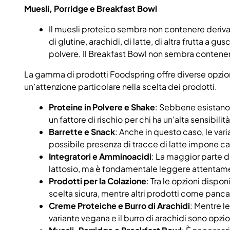
Muesli, Porridge e Breakfast Bowl
Il muesli proteico sembra non contenere derivat
di glutine, arachidi, di latte, di altra frutta a g
polvere. Il Breakfast Bowl non sembra contenere
La gamma di prodotti Foodspring offre diverse opzioni 
un’attenzione particolare nella scelta dei prodotti.
Proteine in Polvere e Shake
: Sebbene esistano 
un fattore di rischio per chi ha un’alta sensibilità
Barrette e Snack
: Anche in questo caso, le var
possibile presenza di tracce di latte impone ca
Integratori e Amminoacidi
: La maggior parte 
lattosio, ma è fondamentale leggere attentamen
Prodotti per la Colazione
: Tra le opzioni dispon
scelta sicura, mentre altri prodotti come panc
Creme Proteiche e Burro di Arachidi
: Mentre l
variante vegana e il burro di arachidi sono opzio