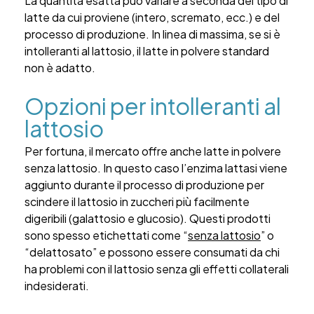
La quantità esatta può variare a seconda del tipo di
latte da cui proviene (intero, scremato, ecc.) e del
processo di produzione. In linea di massima, se si è
intolleranti al lattosio, il latte in polvere standard
non è adatto.
Opzioni per intolleranti al
lattosio
Per fortuna, il mercato offre anche latte in polvere
senza lattosio. In questo caso l’enzima lattasi viene
aggiunto durante il processo di produzione per
scindere il lattosio in zuccheri più facilmente
digeribili (galattosio e glucosio). Questi prodotti
sono spesso etichettati come “
senza lattosio
” o
“delattosato” e possono essere consumati da chi
ha problemi con il lattosio senza gli effetti collaterali
indesiderati.