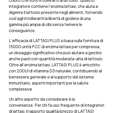
coloro che sono intolleranti al lattosio. Questo
integratore contiene l’enzima lattasi, che aiuta a
digerire il lattosio presente negli alimenti, fornendo
così agli intolleranti la libertà di godere di una
gamma più ampia di cibi senza temere le
conseguenze.
L’efficacia di LATTASI PLUS si basa sulla fornitura di
15000 unità FCC di enzima lattasi per compressa,
un dosaggio significativo che può aiutare a gestire
anche pasti con quantità moderata-alta di lattosio.
Oltre all’enzima lattasi, LATTASI PLUS è arricchito
con 200UI di vitamina D3 naturale, contribuendo al
benessere generale e al supporto del sistema
immunitario, aspetti importanti per la salute
complessiva.
Un altro aspetto da considerare è la
convenienza.
Per chi fa uso frequente di integratori
di lattasi, il rapporto qualità/prezzo di LATTASI