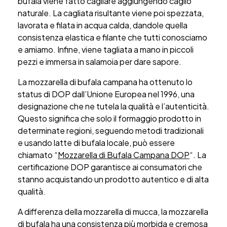
bufala viene fatto cagliare aggiungendo caglio
naturale. La cagliata risultante viene poi spezzata,
lavorata e filata in acqua calda, dandole quella
consistenza elastica e filante che tutti conosciamo
e amiamo. Infine, viene tagliata a mano in piccoli
pezzi e immersa in salamoia per dare sapore.
La mozzarella di bufala campana ha ottenuto lo
status di DOP dall’Unione Europea nel 1996, una
designazione che ne tutela la qualità e l’autenticità.
Questo significa che solo il formaggio prodotto in
determinate regioni, seguendo metodi tradizionali
e usando latte di bufala locale, può essere
chiamato “
Mozzarella di Bufala Campana DOP
“. La
certificazione DOP garantisce ai consumatori che
stanno acquistando un prodotto autentico e di alta
qualità.
A differenza della mozzarella di mucca, la mozzarella
di bufala ha una consistenza più morbida e cremosa