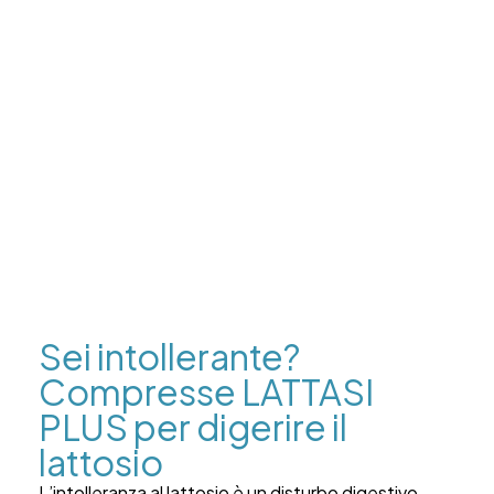
Sei intollerante?
Compresse LATTASI
PLUS per digerire il
lattosio
L’intolleranza al lattosio è un disturbo digestivo