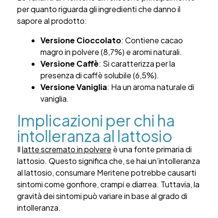
per quanto riguarda gli ingredienti che danno il
sapore al prodotto:
Versione Cioccolato
: Contiene cacao
magro in polvere (8,7%) e aromi naturali.
Versione Caffè
: Si caratterizza per la
presenza di caffè solubile (6,5%).
Versione Vaniglia
: Ha un aroma naturale di
vaniglia.
Implicazioni per chi ha
intolleranza al lattosio
Il
latte scremato in polvere
è una fonte primaria di
lattosio. Questo significa che, se hai un’intolleranza
al lattosio, consumare Meritene potrebbe causarti
sintomi come gonfiore, crampi e diarrea. Tuttavia, la
gravità dei sintomi può variare in base al grado di
intolleranza.