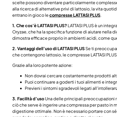
scelte possono diventare particolarmente complesse. 
alla ricerca di alternative privi di lattosio, la vita qu
entrano in gioco le
compresse LATTASI PLUS
.
1. Che cos’è LATTASI PLUS?
LATTASI PLUS è un integra
Oryzae, che ha la specifica funzione di aiutare nella d
dimostra efficace proprio in ambienti acidi, come qu
2. Vantaggi dell’uso di LATTASI PLUS
Se ti preoccupa l
che contengono lattosio, le compresse LATTASI PLUS s
Grazie alla loro potente azione:
Non dovrai cercare costantemente prodotti alte
Puoi continuare a goderti i tuoi alimenti e integ
Previeni i sintomi sgradevoli legati all’intollera
3. Facilità d’uso
Una delle principali preoccupazioni r
ciò che serve è ingerire una compressa per pasto in mo
digestione ottimale. Non è necessario portare con sé