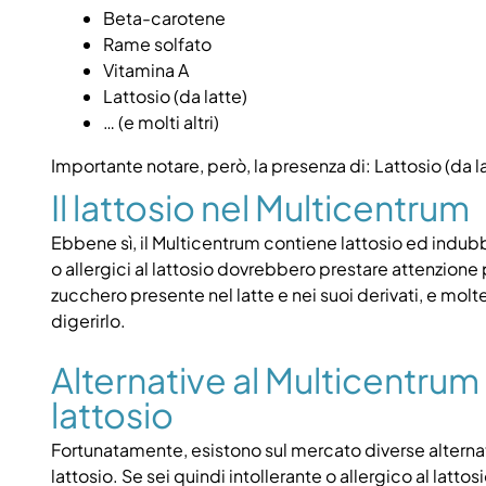
Beta-carotene
Rame solfato
Vitamina A
Lattosio (da latte)
… (e molti altri)
Importante notare, però, la presenza di: Lattosio (da la
Il lattosio nel Multicentrum
Ebbene sì, il Multicentrum contiene lattosio ed indub
o allergici al lattosio dovrebbero prestare attenzion
zucchero presente nel latte e nei suoi derivati, e molt
digerirlo.
Alternative al Multicentrum p
lattosio
Fortunatamente, esistono sul mercato diverse alternativ
lattosio. Se sei quindi intollerante o allergico al latto