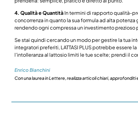
prenderla: semplice, pratico e diretto al punto.
4. Qualità e Quantità
In termini di rapporto qualità-p
concorrenza in quanto la sua formula ad alta potenza
rendendo ogni compressa un investimento prezioso pe
Se stai quindi cercando un modo per gestire la tua intol
integratori preferiti, LATTASI PLUS potrebbe essere la
l’intolleranza al lattosio limiti le tue scelte; prendi il
Enrico Bianchini
Con una laurea in Lettere, realizza articoli chiari, approfonditi e