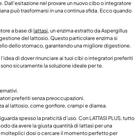
Dall’esitazione nel provare un nuovo cibo o integratore
otidiana può trasformarsi in una continua sfida. Ecco quando
tore a base di
lattasi
, un enzima estratto da Aspergillus
igestione del lattosio. Questo particolare enzima si
ello dello stomaco, garantendo una migliore digestione.
’idea di dover rinunciare ai tuoi cibi o integratori preferiti
ono sicuramente la soluzione ideale per te.
rnativi.
ratori preferiti senza preoccupazioni.
nza al lattosio, come gonfiore, crampi e diarrea.
iguarda spesso la praticità d’uso. Con LATTASI PLUS, tutto
do da avere la giusta quantità di lattasi per una
 molteplici dosi o cercare il momento perfetto per