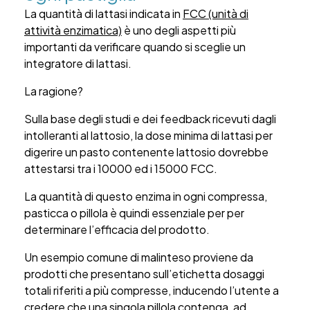
La quantità di lattasi indicata in
FCC (unità di
attività enzimatica)
è uno degli aspetti più
importanti da verificare quando si sceglie un
integratore di lattasi.
La ragione?
Sulla base degli studi e dei feedback ricevuti dagli
intolleranti al lattosio, la dose minima di lattasi per
digerire un pasto contenente lattosio dovrebbe
attestarsi tra i 10000 ed i 15000 FCC.
La quantità di questo enzima in ogni compressa,
pasticca o pillola è quindi essenziale per per
determinare l’efficacia del prodotto.
Un esempio comune di malinteso proviene da
prodotti che presentano sull’etichetta dosaggi
totali riferiti a più compresse, inducendo l’utente a
credere che una singola pillola contenga, ad