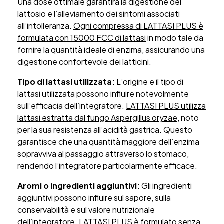
Una dose ottimale garantirà la digestione del
lattosio e l’alleviamento dei sintomi associati
all’intolleranza.
Ogni compressa di LATTASI PLUS è
formulata con 15000 FCC di lattasi
in modo tale da
fornire la quantità ideale di enzima, assicurando una
digestione confortevole dei latticini.
Tipo di lattasi utilizzata:
L’origine e il tipo di
lattasi utilizzata possono influire notevolmente
sull’efficacia dell’integratore.
LATTASI PLUS utilizza
lattasi estratta dal fungo Aspergillus oryzae
, noto
per la sua resistenza all’acidità gastrica. Questo
garantisce che una quantità maggiore dell’enzima
sopravviva al passaggio attraverso lo stomaco,
rendendo l’integratore particolarmente efficace.
Aromi o ingredienti aggiuntivi:
Gli ingredienti
aggiuntivi possono influire sul sapore, sulla
conservabilità e sul valore nutrizionale
dell’integratore.
LATTASI PLUS è formulato senza