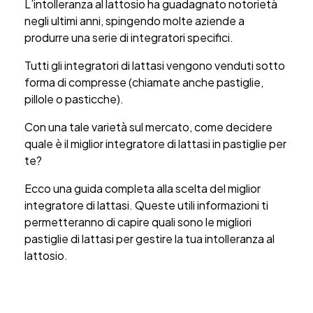
L’intolleranza al lattosio ha guadagnato notorietà
negli ultimi anni, spingendo molte aziende a
produrre una serie di integratori specifici.
Tutti gli integratori di lattasi vengono venduti sotto
forma di compresse (chiamate anche pastiglie,
pillole o pasticche).
Con una tale varietà sul mercato, come decidere
quale è il miglior integratore di lattasi in pastiglie per
te?
Ecco una guida completa alla scelta del miglior
integratore di lattasi. Queste utili informazioni ti
permetteranno di
capire quali sono le migliori
pastiglie di lattasi per gestire la tua intolleranza al
lattosio.