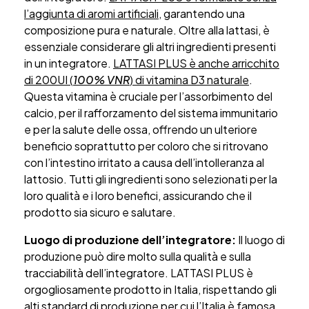
l’aggiunta di aromi artificiali
, garantendo una
composizione pura e naturale. Oltre alla lattasi, è
essenziale considerare gli altri ingredienti presenti
in un integratore.
LATTASI PLUS è anche arricchito
di 200UI (
100% VNR
) di vitamina D3 naturale
.
Questa vitamina è cruciale per l’assorbimento del
calcio, per il rafforzamento del sistema immunitario
e per la salute delle ossa, offrendo un ulteriore
beneficio soprattutto per coloro che si ritrovano
con l’intestino irritato a causa dell’intolleranza al
lattosio. Tutti gli ingredienti sono selezionati per la
loro qualità e i loro benefici, assicurando che il
prodotto sia sicuro e salutare.
Luogo di produzione dell’integratore:
Il luogo di
produzione può dire molto sulla qualità e sulla
tracciabilità dell’integratore. LATTASI PLUS è
orgogliosamente prodotto in Italia, rispettando gli
alti standard di produzione per cui l’Italia è famosa.