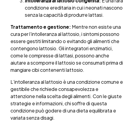
Intolleranza al lattosio congenita
:
È una rara
condizione ereditaria in cui i neonati nascono
senza la capacità di produrre lattasi.
Trattamento e gestione:
Mentre non esiste una
cura per l’intolleranza al lattosio, i sintomi possono
essere gestiti limitando o evitando gli alimenti che
contengono lattosio. Gli integratori enzimatici,
come le compresse di lattasi, possono anche
aiutare a scomporre il lattosio se consumati prima di
mangiare cibi contenenti lattosio.
L’intolleranza al lattosio è una condizione comune e
gestibile che richiede consapevolezza e
attenzione nella scelta degli alimenti. Con le giuste
strategie e informazioni, chi soffre di questa
condizione può godere di una dieta equilibrata e
variata senza disagi.