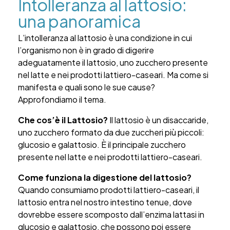
Intolleranza al lattosio:
una panoramica
L’intolleranza al lattosio è una condizione in cui
l’organismo non è in grado di digerire
adeguatamente il lattosio, uno zucchero presente
nel latte e nei prodotti lattiero-caseari. Ma come si
manifesta e quali sono le sue cause?
Approfondiamo il tema.
Che cos’è il Lattosio?
Il lattosio è un disaccaride,
uno zucchero formato da due zuccheri più piccoli:
glucosio e galattosio. È il principale zucchero
presente nel latte e nei prodotti lattiero-caseari.
Come funziona la digestione del lattosio?
Quando consumiamo prodotti lattiero-caseari, il
lattosio entra nel nostro intestino tenue, dove
dovrebbe essere scomposto dall’enzima lattasi in
glucosio e galattosio, che possono poi essere