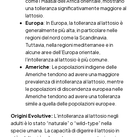
come i Maasai dell’Africa orientale, mostrano
una tolleranza significativamente maggiore al
lattosio.
Europa
: In Europa, la tolleranza al lattosio è
generalmente più alta, in particolare nelle
regioni del nord come la Scandinavia.
Tuttavia, nella regioni mediterranee e in
alcune aree dell’Europa orientale,
l’intolleranza al lattosio è più comune.
Americhe
: Le popolazioni indigene delle
Americhe tendono ad avere una maggiore
prevalenza di intolleranza al lattosio, mentre
le popolazioni di discendenza europea nelle
Americhe tendono ad avere una tolleranza
simile a quella delle popolazioni europee.
Origini Evolutive:
L’intolleranza al lattosio negli
adulti è lo stato “naturale” o “wild-type” nella
specie umana. La capacità di digerire il lattosio in