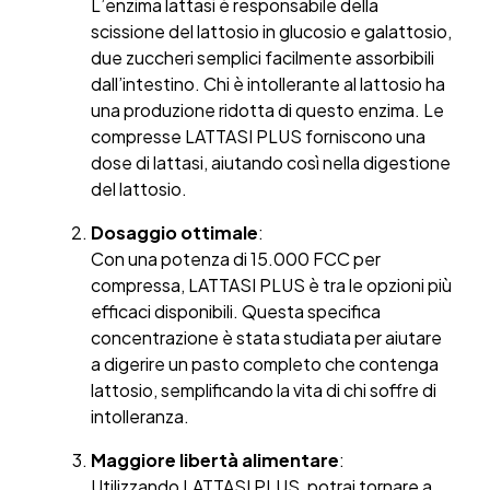
L’enzima lattasi è responsabile della
scissione del lattosio in glucosio e galattosio,
due zuccheri semplici facilmente assorbibili
dall’intestino. Chi è intollerante al lattosio ha
una produzione ridotta di questo enzima. Le
compresse LATTASI PLUS forniscono una
dose di lattasi, aiutando così nella digestione
del lattosio.
Dosaggio ottimale
:
Con una potenza di 15.000 FCC per
compressa, LATTASI PLUS è tra le opzioni più
efficaci disponibili. Questa specifica
concentrazione è stata studiata per aiutare
a digerire un pasto completo che contenga
lattosio, semplificando la vita di chi soffre di
intolleranza.
Maggiore libertà alimentare
:
Utilizzando LATTASI PLUS, potrai tornare a