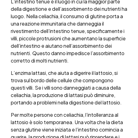
L’intestino tenue è il luogo in cui la maggior parte
della digestione e dell’assorbimento dei nutrienti ha
luogo. Nella celiachia, il consumo di glutine porta a
una reazione immunitaria che danneggia il
rivestimento dell’intestino tenue, specificamente i
villi, piccole protrusioni che aumentano la superficie
dell’intestino e aiutano nell’assorbimento dei
nutrienti. Questo danno impedisce l’assorbimento
corretto di molti nutrienti.
L’enzima lattasi, che aiuta a digerire il lattosio, si
trova sul bordo delle cellule che compongono
questi villi. Se i villi sono danneggiati a causa della
celiachia, la produzione di lattasi può diminuire,
portando a problemi nella digestione del lattosio.
Per molte persone con celiachia, l’intolleranza al
lattosio è solo temporanea. Una volta che la dieta
senza glutine viene iniziata e l’intestino comincia a
guarire, la produzione di lattasi può riprendere e i