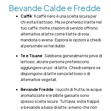
Bevande Calde e Fredde
Caffè
: Il caffè nero è una scelta sicura per
chi evita il lattosio. Ma se preferisci il latte nel
tuo caffè, molte stazioni di servizio offrono
alternative al latte come il latte di soia,
mandorla o avena. Esplora le opzioni e chiedi
al personale se hai dubbi.
Te e Tisane
: Sebbene generalmente prive di
lattosio, alcune persone preferiscono
aggiungere un po’ di latte. Chiedi sempre se
dispongono di latte senza lattosio o di
alternative vegetali.
Bevande Fredde
: I succhi di frutta, le acque
aromatizzate e le bibite gassate sono
spesso scelte sicure. Tuttavia, evita frappè
e bevande a base di latte, a meno che non